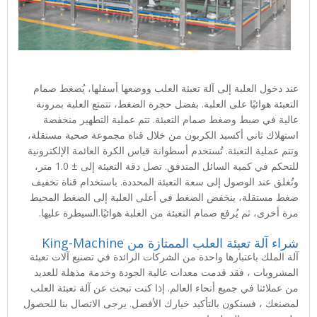
عند دخول العلبة إلى آلة تعبئة العلب ووضعها أسفلها، يُضغط صمام
التعبئة هوائيًا على العلبة. بفضل حجرة الضغط، تتمتع العلبة بمرونة
عالية في ضبط وضغط صمام التعبئة. تتم عملية التطهير منخفضة
استهلاك ثاني أكسيد الكربون من خلال قناة مجموعة صحية مستقلة،
وتتم عملية التعبئة. تُستخدم أسطوانة قياس الكرة العائمة الإلكترونية
للتحكم في كمية السائل المتدفق. تصل دقة التعبئة إلى ± 1.0 متر،
وتُغلق عند الوصول إلى سعة التعبئة المحددة. باستخدام قناة تخفيف
ضغط مستقلة، ينخفض الضغط في أعلى العلبة إلى الضغط المحيط
مرة أخرى، ثم يُرفع صمام التعبئة من العلبة هوائيًا.
السيطرة عليها.
شراء آلة تعبئة العلب الممتازة من King-Machine
آلة الملك
باعتبارها واحدة من الشركات الرائدة في تصنيع آلات تعبئة
المشروبات ، فقد قدمت معدات عالية الجودة وخدمة مذهلة للعديد
من عملائنا في جميع أنحاء العالم. إذا كنت تبحث عن آلة تعبئة العلب
لمصنعك ، فسنكون بالتأكيد خيارك الأفضل. يرجى الاتصال بنا للحصول