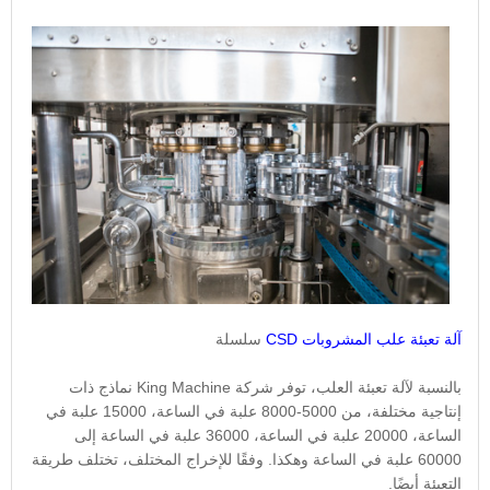
آل
تت
ون
يت
طا
ال
صل
ء 
عل
ك 
آلة تعبئة علب المشروبات CSD
سلسلة
بالنسبة لآلة تعبئة العلب، توفر شركة King Machine نماذج ذات
إنتاجية مختلفة، من 5000-8000 علبة في الساعة، 15000 علبة في
الساعة، 20000 علبة في الساعة، 36
000 علبة في الساعة
إلى
60000 علبة في الساعة وهكذا. وفقًا للإخراج المختلف، تختلف طريقة
التعبئة أيضًا.