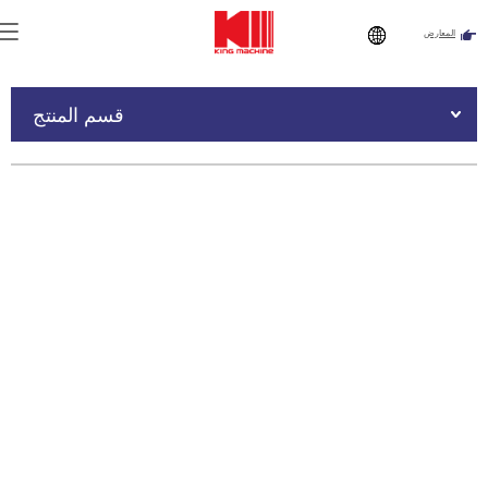
المعارض
أنت هنا:
الصفحة الرئيسية
»
المنتجات
»
آلة تعبئة المشروبات
»
آلة
تعبئة العلب
»
آلة تعبئة وتغليف علب الألمنيوم بسعة 36,000 كوب في
قسم المنتج
الساعة، مزودة بمقياس تدفق ثنائي الوضع، مع إمكانية التعبئة الباردة
والساخنة