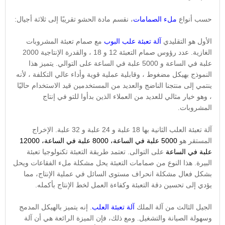
حسب أنواع
ملء الصمامات
، نقسم مادة الحشو تقريبًا إلى ثلاثة أجيال:
الأول هو التقليدي
آلة تعبئة علب البوب
مع صمام تعبئة المشروبات
الغازية. عدد رؤوس صمام التعبئة 12 و 18 ، والقدرة الإنتاجية 2000
علبة في الساعة و 5000 علبة في الساعة على التوالي. يتميز هذا
النموذج بهيكل مضغوط ، وقابلية عملية قوية وأداء عالي التكلفة ، لأنه
ينتمي إلى منتجنا الناضج والعديد من المستخدمين قيد الاستخدام حاليًا
، وهو خيار مثالي للعديد من العملاء الذين بدأوا للتو في إنتاج
المشروبات.
آلة تعبئة العلب الثانية بها 18 علبة و 24 علبة و 32 علبة. الإخراج
المستقر هو
5000 علبة في الساعة، 8000 علبة في الساعة، 12000
علبة في الساعة
على التوالى. تعتمد طريقة التعبئة تكنولوجيا تعبئة
البيرة. هذا النوع من صمامات التعبئة يحل مشكلة ملء الفقاعات ويحل
بشكل فعال مشكلة انحراف مستوى السائل في عملية الإنتاج، مما
يؤدي إلى تحسين دقة التعبئة وكفاءة العمل لخط الإنتاج بأكمله.
الجيل الثالث من آلة الملك
آلة تعبئة العلب
. إنه يتميز بالهيكل المدمج
وسهولة الصيانة والتشغيل. ومع ذلك، فإن الميزة الرائعة هي أن آلة