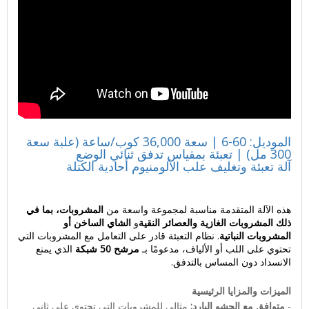
الموديل: 60-6 | سعة 36,000 كوب/ساعة (علبة سعة
300 مل) | تعبئة بمقياس تدفق ثنائي الوضع
آلة تعبئة وتغليف علب الألومنيوم أحادية الكتلة
هذه الآلة المتقدمة مناسبة لمجموعة واسعة من
المشروبات، بما في
ذلك المشروبات الغازية والعصائر النقية
و
الشاي الساخن أو
المشروبات النباتية
. نظام التعبئة قادر على التعامل مع المشروبات التي
تحتوي على اللب أو الألياف، مدعومًا بـ
مرشح 50 شبكة
الذي يمنع
الانسداد دون المساس بالتدفق.
الميزات والمزايا الرئيسية
-
متوافق مع الحشو البارد:
مثالي للمشروبات التي تحتوي على ثاني