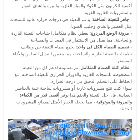
أكسيد الكربون مثل الكولا والمياه الغازية والبيرة والشاي الفوار
والمشروبات الغازية القوية.
-
جاهز للتعبئة الساخنة:
يدعم التعبئة في درجات حرارة عالية للمنتجات
مثل العصير والشاي وحليب الصويا.
-
مرونة الوضع المزدوج:
يغطي نظام متكامل احتياجات التعبئة الباردة
والساخنة، مما يقلل من الاستثمار في المعدات والمساحة.
-
تصميم الصمام الكل في واحد:
يجمع صمام التعبئة بين وظائف
تطبيقات التعبئة الغازية والساخنة، مما يضمن التبديل السلس والأداء
المستقر.
-
نظام كتلة الصمام المتكامل:
تم تصميمه لدعم كل من التعبئة
المضغوطة للمنتجات الغازية والدوران الحراري للتعبئة الساخنة، مع
الحفاظ على التحكم الدقيق في درجة الحرارة.
سواء كنت تنتج مشروبات غازية أو مشروبات ساخنة غنية بالعناصر
الغذائية، فإن حل التعبئة والختم هذا يوفر
أقصى قدر من الكفاءة
والمرونة والموثوقية
- مما يجعله الخيار الأمثل لمصانع المشروبات
الحديثة.