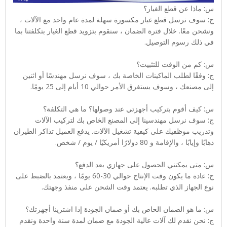
س: ماذا عن قطع الغيار؟
ج: سوف نرسل قطع غيار مكسورة سهلة لمدة عام واحد مع الآلات ،
ونشحن معًا. خلال فترة الضمان ، سنقوم بتزويد قطع الغيار بتكلفتنا بما
في ذلك رسوم التوصيل.
س: كم من الوقت للتثبيت؟
ج: وفقًا لطلب الماكينات الخاصة بك ، سوف نرسل مهندسًا أو اثنين
إلى مصنعك ، وسوف يستغرق الأمر حوالي 10 أيام إلى 25 يومًا.
س: كيف أقوم بتركيب أجهزتي عند وصولها؟ ما هي التكلفة؟
ج: سوف نرسل مهندسينا إلى المصنع الخاص بك لتركيب الآلات
وتدريب موظفيك على كيفية تشغيل الآلات. يدفع العميل تذاكر الطيران
ذهابًا وإيابًا ، والإقامة و 80 دولارًا أمريكيًا / يوم / شخص.
س: متى يمكنني الحصول على جهازي بعد الدفع؟
ج: عادة ما يكون وقت الإنتاج حوالي 30-60 يومًا ، ويعتمد بالضبط على
نوع الجهاز الذي تطلبه. يعتمد وقت الشحن على منفذ وجهتك.
س: ما هو الضمان الخاص بك أو ضمان الجودة إذا اشترينا أجهزتك؟
ج: نحن نقدم لك آلات عالية الجودة مع ضمان لمدة سنة واحدة ونقدم