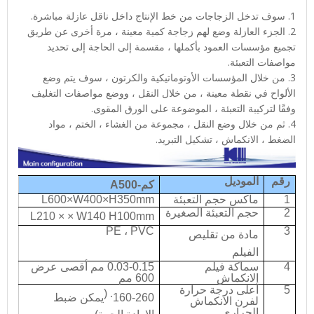
1. سوف تدخل الزجاجات من خط الإنتاج داخل ناقل عازلة مباشرة.
2. الجزء العازلة وضع لهم زجاجة كمية معينة ، مرة أخرى عن طريق
تجميع مؤسسات العمود بأكملها ، مقسمة إلى الحاجة إلى تحديد
مواصفات التعبئة.
3. من خلال المؤسسات الأوتوماتيكية والكرتون ، سوف يتم وضع
الألواح في نقطة معينة ، من خلال النقل ، ووضع مواصفات التغليف
وفقًا لتركيبة التعبئة ، الموضوعة على الورق المقوى.
4. ثم من خلال وضع النقل ، مجموعة من الغشاء ، الختم ، مواد
الضغط ، الانكماش ، تشكيل التبريد.
رقم
الموديل
كم-A500
1
ماكس حجم التعبئة
H350mm
×
W400
×
L600
2
حجم التعبئة الصغيرة
L210 × × W140 H100mm
PE ، PVC
3
مادة من تقليص
الفيلم
4
سماكة فيلم
0.03-0.15 مم أقصى عرض
الانكماش
600 مم
5
أعلى درجة حرارة
(
.
160-260
يمكن ضبط
لفرن الانكماش
الحراري