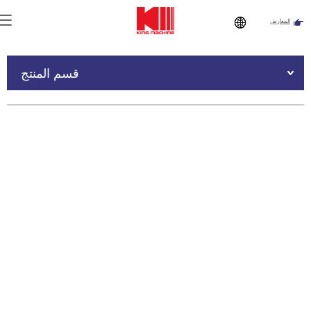
المعارض
أنت هنا:
الصفحة الرئيسية
»
المنتجات
»
آلة تعبئة الزجاجات
»
آلة
تغليف شرنك من النوع الخطي الأوتوماتيكية بنصف صينية
قسم المنتج