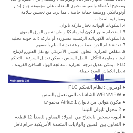
وتصحيح الأخطاء والصيانة. تحتوي المعدات على مجموعة جهاز إنذار
أوتوماتيكي ووظيفة حماية خاصة ، مما يزيد من تحسين سلامة
وموثوقية المعدات.
4. المكونات الهوائية تختار ماركة تايوان.
5. استخدام مناور ليكون أوتوماتيكيًا وبطريقة من الورق المقوى.
6. المكونات الكهربائية الرئيسية مستوردة أو ماركة ذات جودة محلية.
7. تغذية فيلم الجر: ضبط سرعة تغذية الفيلم بأنفسهم.
8. متقلص الحرارة: التعاون الصيني-الأمريكي مع نقل الفلورو للإنتاج
لدينا ، مقاومة التآكل ، النقل السلس ، يمكن تعديل السرعة ، التحكم
PLD ، يمكن تعديل درجة الحرارة ، معالجة الهواء الساخن الفريدة ،
تجعل انكماش العبوة جميلة.
●
اومرون
:
نظام التحكم PLC
●
WEINVIEW
:
الشاشات التي تعمل باللمس
●
مكون هوائي من تايوان Airtac 1 مجموعة
●
2 محول تايوان التيلتا
●
أنبوبة تسخين بالجناح من الفولاذ المقاوم للصدأ 12 قطعة
●
التعاون بين الصين والولايات المتحدة الأمريكية حزام ناقل
تفلون.