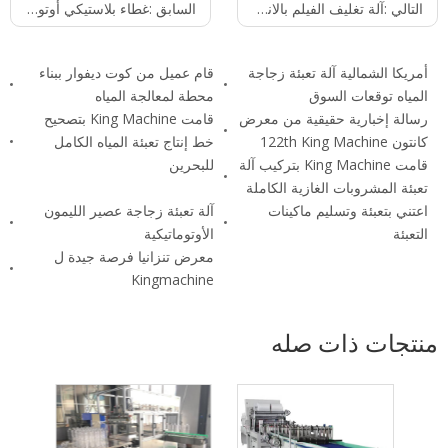
التالي :
آلة تغليف الفيلم بالانكماش الحراري ذات النمط الخطي
السابق :
غطاء بلاستيكي أوتوماتيكي للمرسل
أمريكا الشمالية آلة تعبئة زجاجة
قام عميل من كوت ديفوار ببناء
المياه توقعات السوق
محطة لمعالجة المياه
رسالة إخبارية حقيقية من معرض
قامت King Machine بتصحيح
كانتون 122th King Machine
خط إنتاج تعبئة المياه الكامل
قامت King Machine بتركيب آلة
للبحرين
تعبئة المشروبات الغازية الكاملة
اعتني بتعبئة وتسليم ماكينات
آلة تعبئة زجاجة عصير الليمون
التعبئة
الأوتوماتيكية
معرض تنزانيا فرصة جيدة ل
Kingmachine
منتجات ذات صله