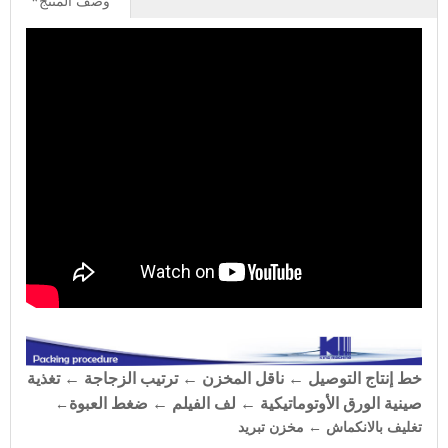
وصف المنتج*
خط إنتاج التوصيل ← ناقل المخزن ← ترتيب الزجاجة ← تغذية
صينية الورق الأوتوماتيكية ← لف الفيلم ← ضغط العبوة
←
تغليف بالانكماش ← مخزن تبريد