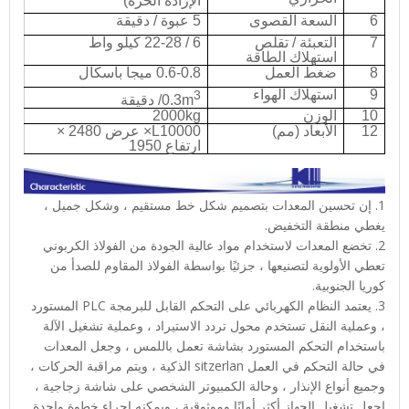
الإرادة الحرة)
6
السعة القصوى
5 عبوة / دقيقة
7
التعبئة / تقلص
6 / 22-28 كيلو واط
استهلاك الطاقة
8
ضغط العمل
0.6-0.8 ميجا باسكال
9
استهلاك الهواء
3
0.3m
/ دقيقة
10
الوزن
2000kg
12
الأبعاد (مم)
L10000
× عرض 2480 ×
ارتفاع 1950
1. إن تحسين المعدات بتصميم شكل خط مستقيم ، وشكل جميل ،
يغطي منطقة التخفيض.
2. تخضع المعدات لاستخدام مواد عالية الجودة من الفولاذ الكربوني
تعطي الأولوية لتصنيعها ، جزئيًا بواسطة الفولاذ المقاوم للصدأ من
كوريا الجنوبية.
3. يعتمد النظام الكهربائي على التحكم القابل للبرمجة PLC المستورد
، وعملية النقل تستخدم محول تردد الاستيراد ، وعملية تشغيل الآلة
باستخدام التحكم المستورد بشاشة تعمل باللمس ، وجعل المعدات
في حالة التحكم في العمل sitzerlan الذكية ، ويتم مراقبة الحركات ،
وجميع أنواع الإنذار ، وحالة الكمبيوتر الشخصي على شاشة زجاجية ،
اجعل تشغيل الجهاز أكثر أمانًا وموثوقية ، ويمكنه إجراء خطوة واحدة