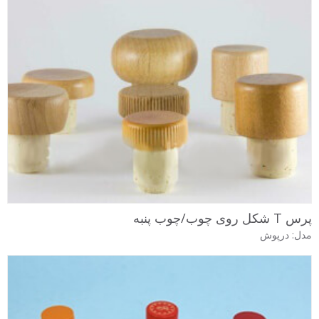
پرس T شکل روی چوب/چوب پنبه
مدل: درپوش