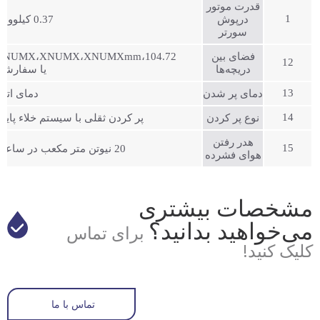
قدرت موتور
1
درپوش
0.37 کیلووات
سورتر
فضای بین
104.72،XNUMX،XNUMX،XNUMXmm
12
دریچه‌ها
یا سفارشی
13
دمای پر شدن
دمای اتا
14
نوع پر کردن
پر کردن ثقلی با سیستم خلاء پایی
هدر رفتن
15
20 نیوتن متر مکعب در ساعت
هوای فشرده
مشخصات بیشتری
می‌خواهید بدانید؟
برای تماس
کلیک کنید!
تماس با ما