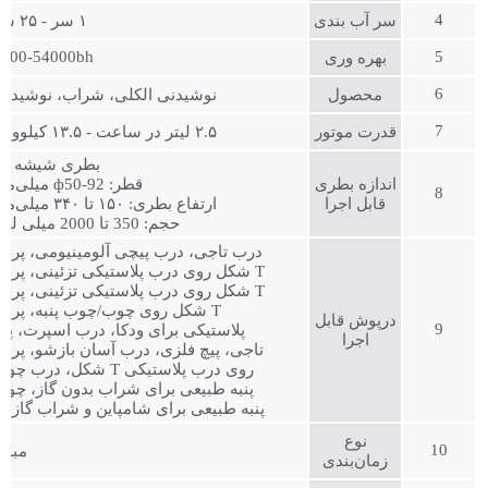
4
سر آب بندی
۱ سر - ۲۵ سر
3000-54000bh
5
بهره وری
6
محصول
نوشیدنی الکلی، شراب، نوشیدنی
7
قدرت موتور
۲.۵ لیتر در ساعت - ۱۳.۵ کیلووات
بطری شیشه ای
اندازه بطری
قطر: ф50-92 میلی‌متر
8
قابل اجرا
ارتفاع بطری: ۱۵۰ تا ۳۴۰ میلی‌متر
حجم: 350 تا 2000 میلی لیتر
درب تاجی، درب پیچی آلومینیومی، پرس
T شکل روی درب پلاستیکی تزئینی، پرس
T شکل روی درب پلاستیکی تزئینی، پرس
T شکل روی چوب/چوب پنبه، پرس
درپوش قابل
9
پلاستیکی برای ودکا، درب اسپرت، پی
اجرا
تاجی، پیچ فلزی، درب آسان بازشو، پرس
روی درب پلاستیکی T شکل، درب چ
پنبه طبیعی برای شراب بدون گاز، چوب
پنبه طبیعی برای شامپاین و شراب گازدا
نوع
10
مبدل
زمان‌بندی