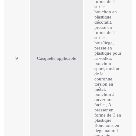
forme de T
sur le
bouchon en
plastique
décoratif,
presse en
forme de T
sur le
bois/liège,
presse en
plastique pour
9
Casquette applicable
la vodka,
bouchon
sport, torsion
de la
couronne,
torsion en
métal,
bouchon à
ouverture
facile , A
presser en
forme de T en
plastique,
Bouchons en
liège naturel
pour vin