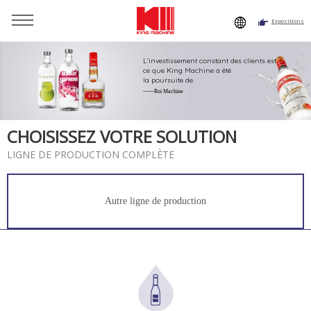
Expositions
Tu es là:
Accueil
»
Solutions
»
Ligne de remplissage de
bouteilles de vin en verre
L'investissement constant des clients est
ce que King Machine a été
la poursuite de
——Roi Machine
CHOISISSEZ VOTRE SOLUTION
LIGNE DE PRODUCTION COMPLÈTE
Autre ligne de production