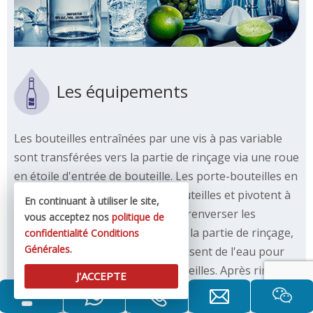
Les équipements
Les bouteilles entraînées par une vis à pas variable
sont transférées vers la partie de rinçage via une roue
en étoile d'entrée de bouteille. Les porte-bouteilles en
nylon pincent les goulots des bouteilles et pivotent à
En continuant à utiliser le site,
180° le long d'une glissière pour renverser les
vous acceptez nos
politique de
goulots. Dans certaines zones de la partie de rinçage,
confidentialité
Conditions
Générales
.
les buses de pulvérisation pulvérisent de l'eau pour
rincer la surface interne des bouteilles. Après rinçage
J'ACCEPTE
et égouttage, les bouteilles sont à nouveau tournées
de 180° le long d'une glissière pour faire remonter les