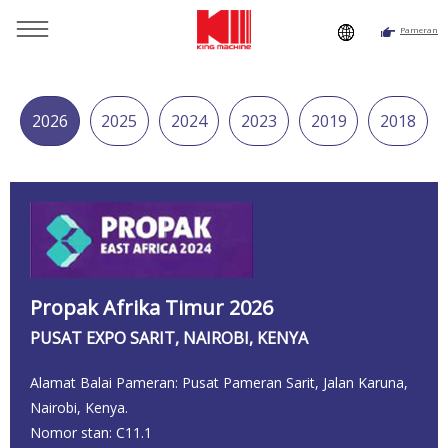
Pameran
Kamu di sini:
Beranda
»
Sumber
»
Pameran
2026
2025
2024
2023
2019
2018
Propak Afrika Timur 2026
PUSAT EXPO SARIT, NAIROBI, KENYA
Alamat Balai Pameran: Pusat Pameran Sarit, Jalan Karuna,
Nairobi, Kenya.
Nomor stan: C11.1