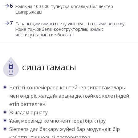
Жылына 100 000 түпнұсқа қосалқы бөлшектер
шығарылады
Сапаны қамтамасыз ету үшін күшті ғылыми-зерттеу
және тәжірибелік-конструкторлық жұмыс
институттарына ие болыңыз
сипаттамасы
Негізгі конвейерлер контейнер сипаттамалары
мен өндіріс жағдайларына дәл сәйкес келетіндей
етіп реттелген.
Жылдам орнату
Ұзақ мерзімді компоненттерді біріктіру
Siemens дәл басқару жүйесі бар модульдік бір
қабатты туннельді пастеризатор