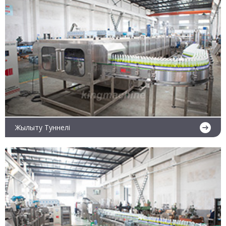
Ары қарай оқу
Жылыту Туннелі
Ары қарай оқу