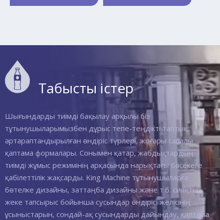
Табысты істер
Шығындарды тиімді бақылау арқылы біз
тұтынушыларымызбен дұрыс тепе-теңдікті таптық:
әртараптандырылған өндіріс түрлері, жоғары сапалы
қаптама формалары. Сонымен қатар, жабдықтардың
тиімді жұмыс режимінің арқасында нарықтағы бәсекеге
қабілеттілік жақсарды. King Machine тұтынушыларға
бөтелке дизайны, заттаңба дизайны және т.б. сияқты
жеке тапсырыс бойынша сусындар өндірісі желісінің
ұсыныстарын, сондай-ақ сусындарды дайындау, қаптама