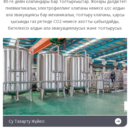
80-ге дейін клапандары бар толтырғыштар. Жоғары дәлдіктегі
пневматикалық электрофиллинг клапаны немесе қос алдын
ала эвакуациясы бар механикалық толтыру клапаны, қарсы
қысымды газ ретінде CO2 немесе азотты қабылдайды,
бөтелкесіз алдын ала эвакуациялаусыз және толтырусыз.
Су Тазарту Жүйесі