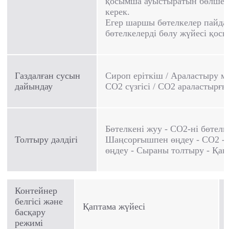
қосымша ауыстыратын бөлшек
керек.
Егер шаршы бөтелкелер пайда
бөтелкелерді бөлу жүйесі қос
Газдалған сусын
Сироп еріткіш / Араластыру ма
дайындау
CO2 сүзгісі / CO2 араластырғыш
Бөтелкені жуу - CO2-ні бөтелкег
Толтыру дәлдігі
Шаңсорғышпен өңдеу - CO2 -
өңдеу - Сыраны толтыру - Қақ
Контейнер
белгісі және
Қаптама жүйесі
басқару
режимі