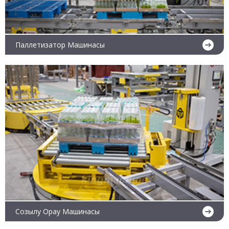
Паллетизатор Машинасы
Ары қарай оқу
Созылу Орау Машинасы