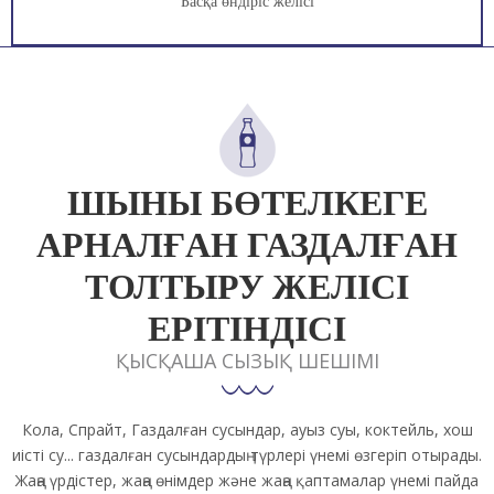
Басқа өндіріс желісі
ШЫНЫ БӨТЕЛКЕГЕ
АРНАЛҒАН ГАЗДАЛҒАН
ТОЛТЫРУ ЖЕЛІСІ
ЕРІТІНДІСІ
ҚЫСҚАША СЫЗЫҚ ШЕШІМІ
Кола, Спрайт, Газдалған сусындар, ауыз суы, коктейль, хош
иісті су... газдалған сусындардың түрлері үнемі өзгеріп отырады.
Жаңа үрдістер, жаңа өнімдер және жаңа қаптамалар үнемі пайда