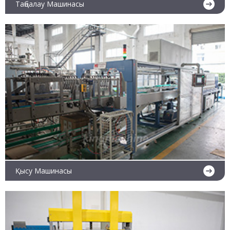
Таңбалау Машинасы
Ары қарай оқу
Қысу Машинасы
Ары қарай оқу