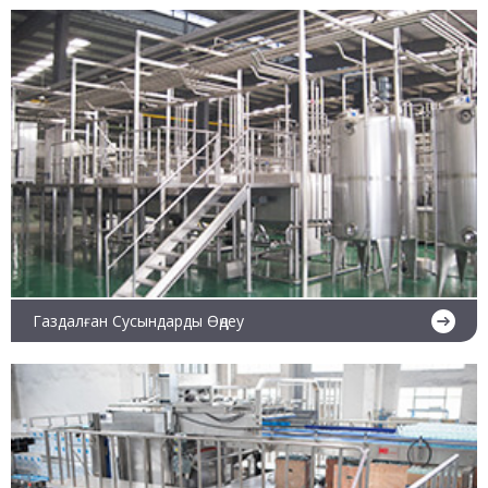
Ары қарай оқу
Газдалған Сусындарды Өңдеу
Ары қарай оқу