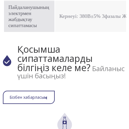
Пайдаланушының
электрмен
Кернеуі: 380В±5% 3фазалы Жи
жабдықтау
сипаттамасы
Қосымша
сипаттамаларды
білгіңіз келе ме?
Байланыс
үшін басыңыз!
Бізбен хабарласыңы