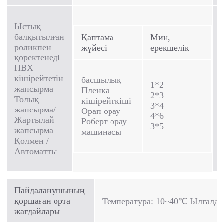
Ыстық
балқытылған
Қаптама
Мин,
роликпен
жүйесі
ерекшелік
қоректенеді
ПВХ
кішірейтетін
басшылық
1*2
жапсырма
Пленка
2*3
Толық
кішірейткіші
3*4
жапсырма/
Орап орау
4*6
Жартылай
Роберт орау
3*5
жапсырма
машинасы
Қолмен /
Автоматты
Пайдаланушының
қоршаған орта
Температура: 10~40℃ Ылғалд
жағдайлары