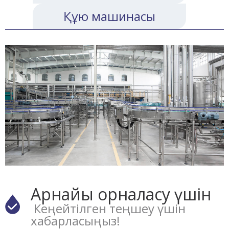
Құю машинасы
Арнайы орналасу үшін
Кеңейтілген теңшеу үшін
хабарласыңыз!