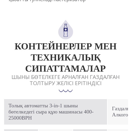
КОНТЕЙНЕРЛЕР МЕН
ТЕХНИКАЛЫҚ
СИПАТТАМАЛАР
ШЫНЫ БӨТЕЛКЕГЕ АРНАЛҒАН ГАЗДАЛҒАН
ТОЛТЫРУ ЖЕЛІСІ ЕРІТІНДІСІ
Толық автоматты 3-in-1 шыны
Газдалға
бөтелкедегі сыра құю машинасы 400-
Алкогол
25000BPH