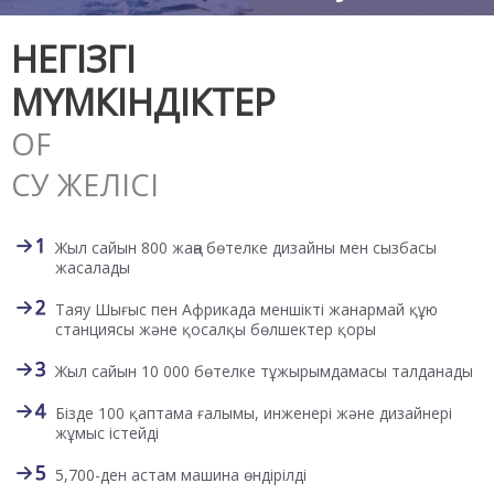
НЕГІЗГІ
МҮМКІНДІКТЕР
OF
СУ ЖЕЛІСІ
Жыл сайын 800 жаңа бөтелке дизайны мен сызбасы
жасалады
Таяу Шығыс пен Африкада меншікті жанармай құю
станциясы және қосалқы бөлшектер қоры
Жыл сайын 10 000 бөтелке тұжырымдамасы талданады
Бізде 100 қаптама ғалымы, инженері және дизайнері
жұмыс істейді
5,700-ден астам машина өндірілді