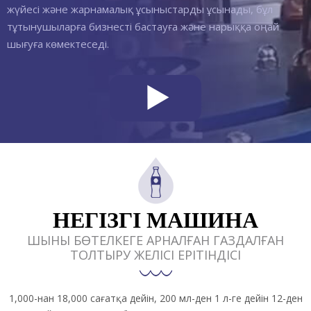
жүйесі және жарнамалық ұсыныстарды ұсынады, бұл
тұтынушыларға бизнесті бастауға және нарыққа оңай
шығуға көмектеседі.
НЕГІЗГІ МАШИНА
ШЫНЫ БӨТЕЛКЕГЕ АРНАЛҒАН ГАЗДАЛҒАН
ТОЛТЫРУ ЖЕЛІСІ ЕРІТІНДІСІ
1,000-нан 18,000 сағатқа дейін, 200 мл-ден 1 л-ге дейін 12-ден