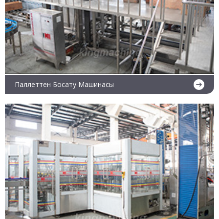
Паллеттен Босату Машинасы
Ары қарай оқу