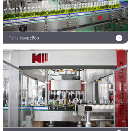
Тегіс Конвейер
Ары қарай оқу