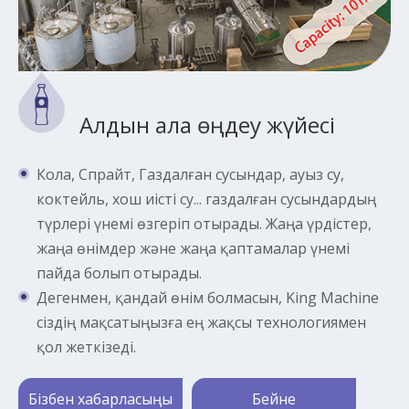
Алдын ала өңдеу жүйесі
Кола, Спрайт, Газдалған сусындар, ауыз су,
коктейль, хош иісті су... газдалған сусындардың
түрлері үнемі өзгеріп отырады. Жаңа үрдістер,
жаңа өнімдер және жаңа қаптамалар үнемі
пайда болып отырады.
Дегенмен, қандай өнім болмасын, King Machine
сіздің мақсатыңызға ең жақсы технологиямен
қол жеткізеді.
Бізбен хабарласыңы
Бейне