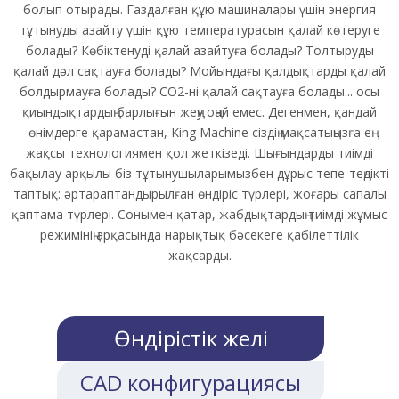
болып отырады. Газдалған құю машиналары үшін энергия
тұтынуды азайту үшін құю температурасын қалай көтеруге
болады? Көбіктенуді қалай азайтуға болады? Толтыруды
қалай дәл сақтауға болады? Мойындағы қалдықтарды қалай
болдырмауға болады? CO2-ні қалай сақтауға болады... осы
қиындықтардың барлығын жеңу оңай емес. Дегенмен, қандай
өнімдерге қарамастан, King Machine сіздің мақсатыңызға ең
жақсы технологиямен қол жеткізеді. Шығындарды тиімді
бақылау арқылы біз тұтынушыларымызбен дұрыс тепе-теңдікті
таптық: әртараптандырылған өндіріс түрлері, жоғары сапалы
қаптама түрлері. Сонымен қатар, жабдықтардың тиімді жұмыс
режимінің арқасында нарықтық бәсекеге қабілеттілік
жақсарды.
Өндірістік желі
CAD конфигурациясы