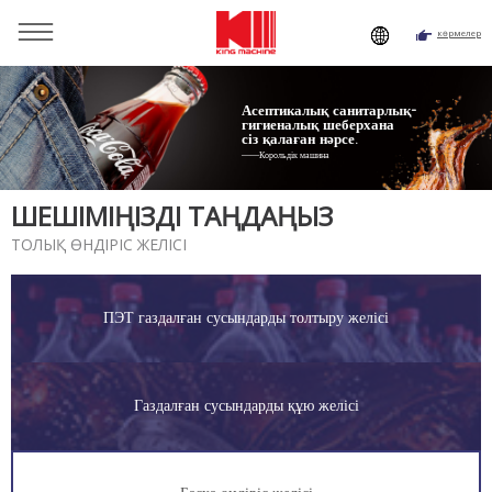
көрмелер
Сен мындасың:
Home
»
Solutions
»
Шыны бөтелкедегі сыра
құю желісінің шешімі
Асептикалық санитарлық-
гигиеналық шеберхана
сіз қалаған нәрсе.
——Корольдік машина
ШЕШІМІҢІЗДІ ТАҢДАҢЫЗ
ТОЛЫҚ ӨНДІРІС ЖЕЛІСІ
ПЭТ газдалған сусындарды толтыру желісі
Газдалған сусындарды құю желісі