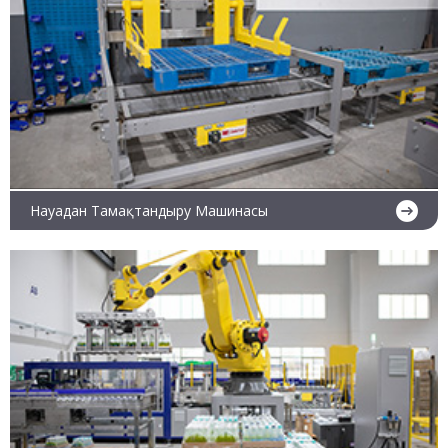
Науадан Тамақтандыру Машинасы
Ары қарай оқу