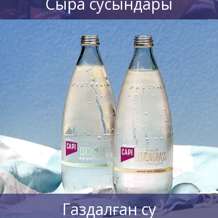
Сыра сусындары
Газдалған су