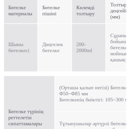
Толтыр
Бөтелке
Бөтелке
Көлемді
деңгейі
материалы
пішіні
толтыру
(мм)
Сұраны
бойынш
Шыны
Дөңгелек
200-
бөтелке
бөтелкесі
бөтелке
2000ml
мойнын
қашықт
(Орташа қалып негізі) Бөтелке
Φ50~Φ85 мм
Бөтелкенің биіктігі: 105~300 м
Бөтелке түрінің
реттелетін
сипаттамалары
Тұтынушылар әртүрлі бөтелке