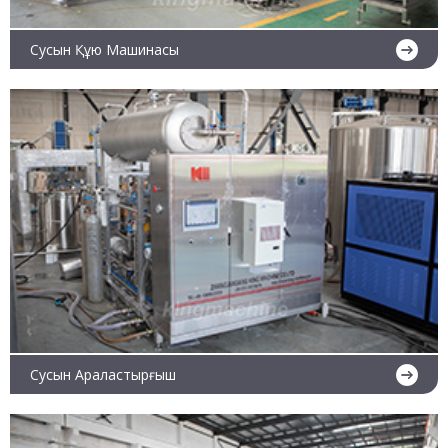
Сусын Құю Машинасы
Ары қарай оқу
Сусын Араластырғыш