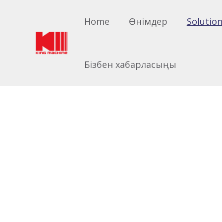
Home
Өнімдер
Solutio
Сен мындасың:
Home
»
Solutions
Бізбен хабарласыңы