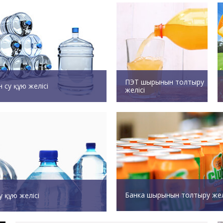
ПЭТ шырынын толтыру
н су құю желісі
желісі
Банка шырынын толтыру жел
у құю желісі