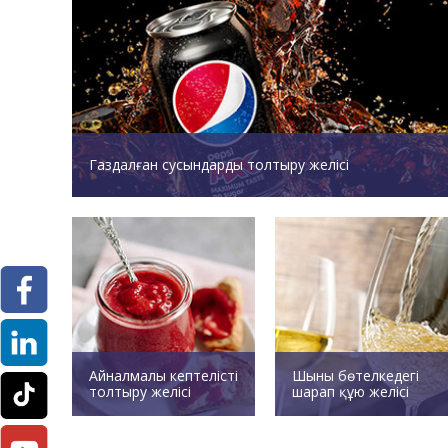
Газдалған сусындарды толтыру желісі
Айналмалы кептелісті
Шыны бөтелкедегі
толтыру желісі
шарап құю желісі