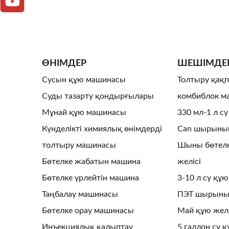
ӨНІМДЕР
ШЕШІМДЕ
Сусын құю машинасы
Толтыру қақп
Суды тазарту қондырғылары
комбиблок м
Мұнай құю машинасы
330 мл-1 л су
Күнделікті химиялық өнімдерді
Can шырынын
толтыру машинасы
Шыны бөтелк
Бөтелке жабатын машина
желісі
Бөтелке үрлейтін машина
3-10 л су құю
Таңбалау машинасы
ПЭТ шырынын
Бөтелке орау машинасы
Май құю желі
Инъекциялық қалыптау
5 галлон су қ