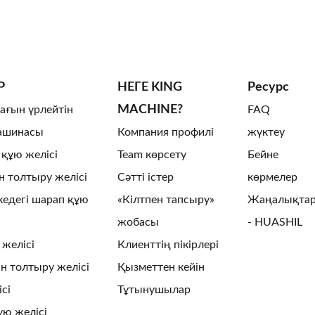
Р
НЕГЕ KING
Ресурс
MACHINE?
ағын үрлейтін
FAQ
ашинасы
Компания профилі
жүктеу
 құю желісі
Team көрсету
Бейне
 толтыру желісі
Сәтті істер
көрмелер
едегі шарап құю
«Кілтпен тапсыру»
Жаңалықта
жобасы
- HUASHIL
 желісі
Клиенттің пікірлері
 толтыру желісі
Қызметтен кейін
сі
Тұтынушылар
ұю желісі