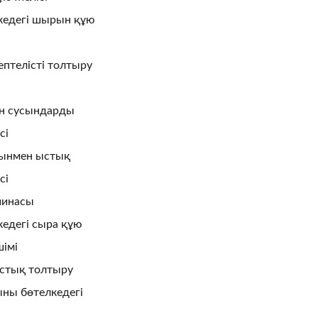
едегі шырын құю
птелісті толтыру
ан сусындарды
сі
ынмен ыстық
сі
шинасы
едегі сыра құю
шімі
стық толтыру
ыны бөтелкедегі