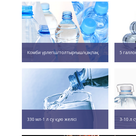
Комби үрлегіш/толтырғыш/қақпақ
5 галло
330 мл-1 л су құю желісі
3-10 л с