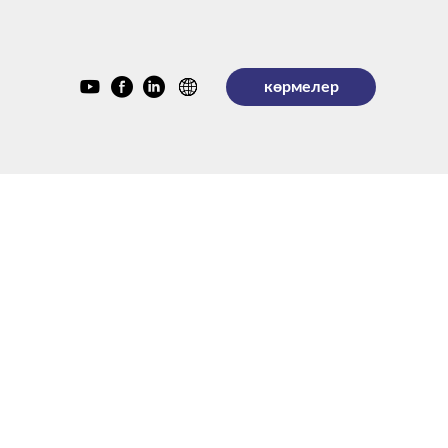
көрмелер