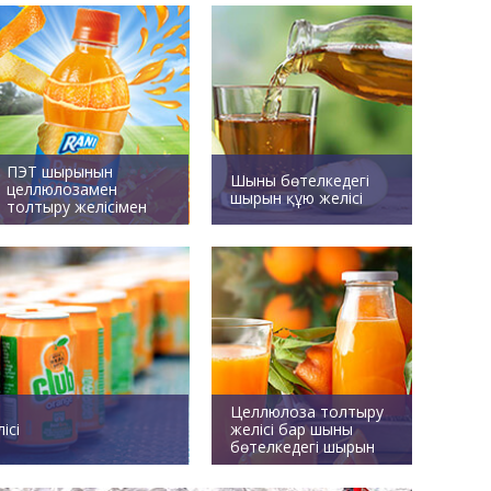
ПЭТ шырынын
Шыны бөтелкедегі
целлюлозамен
шырын құю желісі
толтыру желісімен
Целлюлоза толтыру
ісі
желісі бар шыны
бөтелкедегі шырын