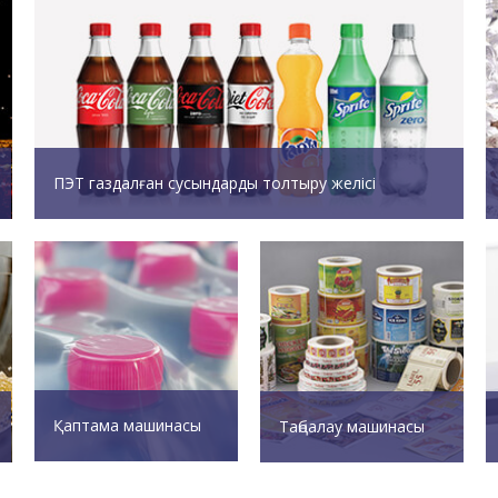
ПЭТ газдалған сусындарды толтыру желісі
Қаптама машинасы
Таңбалау машинасы