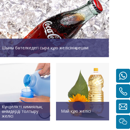
Шыны бөтелкедегі сыра құю желісінің шешімі
Күнделікті химиялық
Май құю желісі
өнімдерді толтыру
желісі