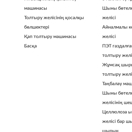
машинасы
Шыны бөтелк
Толтыру желісінің қосалқы
желісі
бөлшектері
Айналмалы ке
Қап толтыру машинасы
желісі
Басқа
ПЭТ газдалғ
толтыру желі
Жұмсақ шыр
толтыру желі
Таңбалау ма
Шыны бөтелк
желісінің ше
Целлюлоза ы
желісі бар ш
шырын