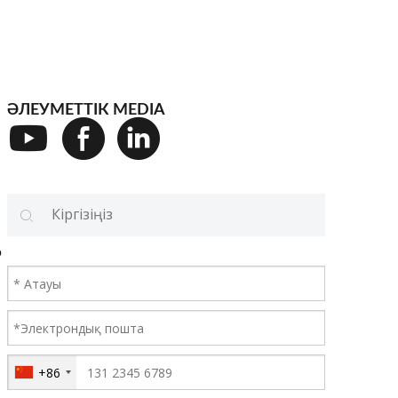
ӘЛЕУМЕТТІК MEDIA
р
+86