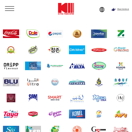
Выставки
Вы здесь:
Главная
»
Почему Королевская Машина
»
Клиентов