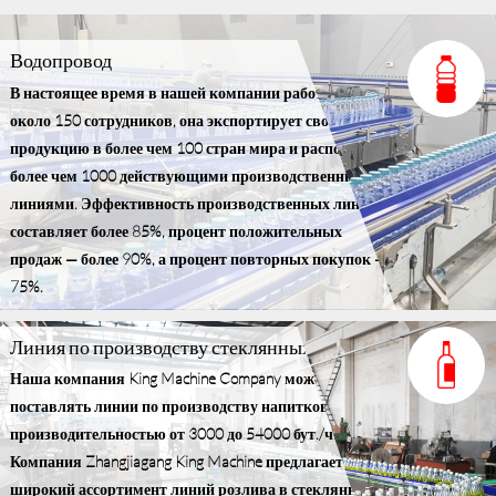
Водопровод
В настоящее время в нашей компании работает
около 150 сотрудников, она экспортирует свою
продукцию в более чем 100 стран мира и располагает
более чем 1000 действующими производственными
линиями. Эффективность производственных линий
составляет более 85%, процент положительных
продаж — более 90%, а процент повторных покупок —
75%.
Линия по производству стеклянных бутылок
Наша компания King Machine Company может
поставлять линии по производству напитков
производительностью от 3000 до 54000 бут./ч.
Компания Zhangjiagang King Machine предлагает
широкий ассортимент линий розлива в стеклянные