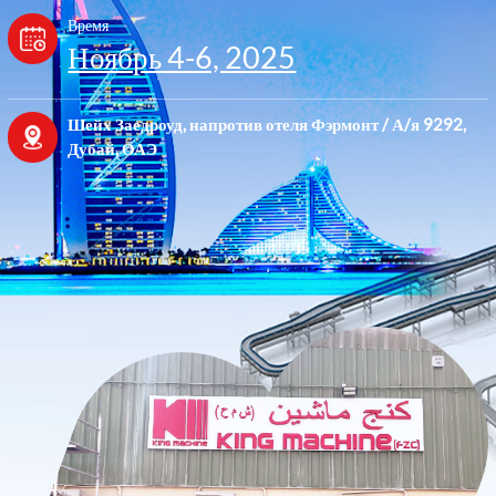
Время
Ноябрь 4-6, 2025
Шейх Заедроуд, напротив отеля Фэрмонт / А/я 9292,
Дубай, ОАЭ