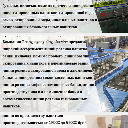
бутылки, включая, помимо прочего, линии розлива
Линия консервирования напитков
пива, газированных напитков, газированной воды,
соков, газированной воды, алкогольных напитков и
Наша компания King Machine Company предлагает
газированных безалкогольных напитков.
линии розлива напитков в алюминиевые банки
производительностью от 3000 до 54000 банок в час.
Компания Zhangjiagang King Machine предлагает
широкий ассортимент линий розлива напитков в
банки, включая, помимо прочего, линии розлива
газированных напитков в алюминиевые банки,
линии розлива газированной воды в алюминиевые
банки, линии розлива соков, молочных напитков,
линии розлива кофе в алюминиевые банки, линии по
Линия ПЭТ-упаковки для напитков
производству пива в алюминиевые банки и
Наша компания King Machine Company может
автоматические линии розлива газированных
поставлять линии розлива напитков
напитков.
производительностью от 3000 до 15000 бут./ч или
линии по производству напитков
производительностью от 18000 до 54000 бут./ч.