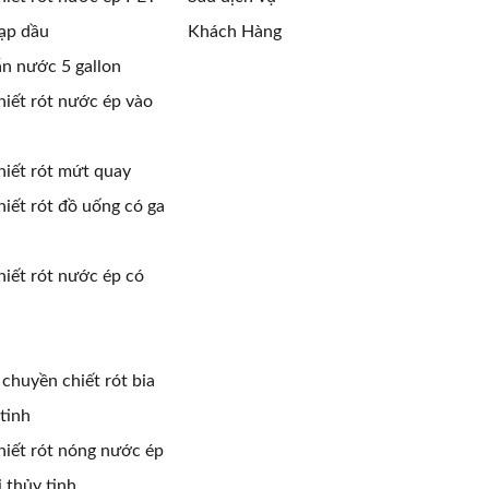
ạp dầu
Khách Hàng
n nước 5 gallon
iết rót nước ép vào
iết rót mứt quay
iết rót đồ uống có ga
iết rót nước ép có
 chuyền chiết rót bia
tinh
iết rót nóng nước ép
 thủy tinh