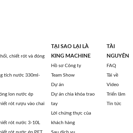
TẠI SAO LẠI LÀ
TÀI
KING MACHINE
NGUYÊN
hổi, chiết rót và đóng
Hồ sơ Công ty
FAQ
g tích nước 330ml-
Team Show
Tải về
Dự án
Video
óng lon nước ép
Dự án chìa khóa trao
Triển lãm
iết rót rượu vào chai
tay
Tin tức
Lời chứng thực của
iết rót nước 3-10L
khách hàng
iết rót nước ép PET
Sau dịch vụ