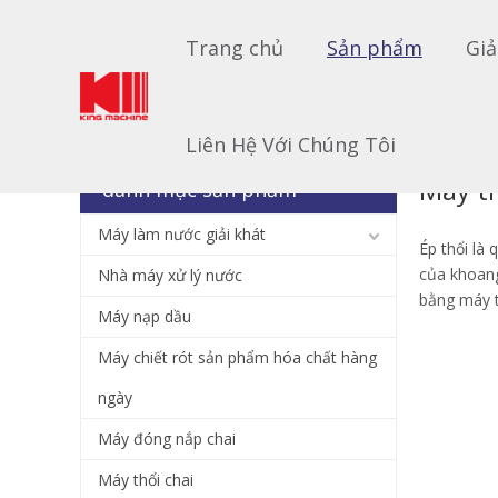
Trang chủ
Sản phẩm
Giả
Bạn đang ở đây:
Trang chủ
»
Sản phẩm
»
Máy thổi ch
Liên Hệ Với Chúng Tôi
Máy th
danh mục sản phẩm
Máy làm nước giải khát
Ép thổi là
của khoang
Nhà máy xử lý nước
bằng máy t
Máy nạp dầu
Máy chiết rót sản phẩm hóa chất hàng
ngày
Máy đóng nắp chai
Máy thổi chai