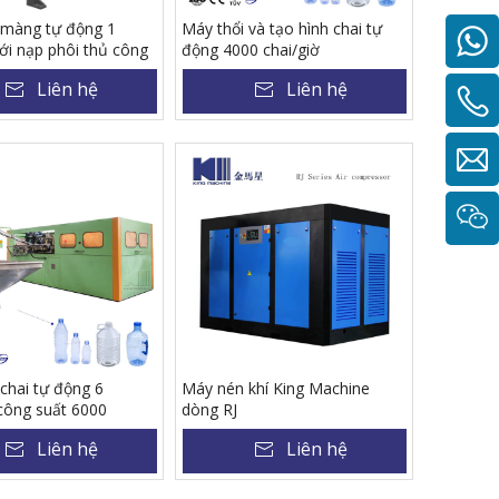
 màng tự động 1
Máy thổi và tạo hình chai tự
ới nạp phôi thủ công
động 4000 chai/giờ
Liên hệ
Liên hệ
chai tự động 6
Máy nén khí King Machine
công suất 6000
dòng RJ
 sản xuất chai 500ml.
Liên hệ
Liên hệ