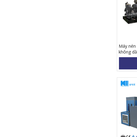
Máy nén k
không d