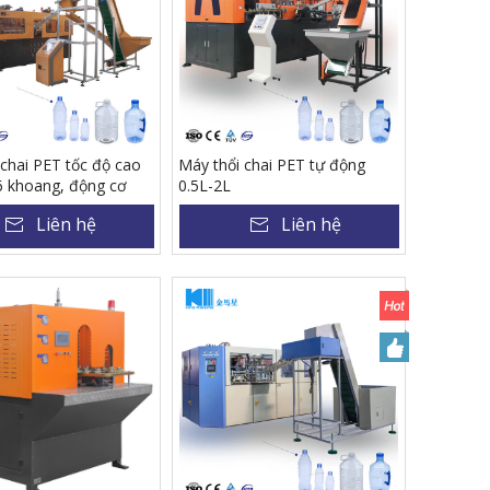
 chai PET tốc độ cao
Máy thổi chai PET tự động
6 khoang, động cơ
0.5L-2L
àn toàn, công suất
Liên hệ
Liên hệ
/giờ, dành cho chai