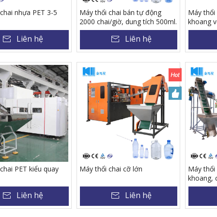
 chai nhựa PET 3-5
Máy thổi chai bán tự động
Máy thổi
2000 chai/giờ, dung tích 500ml.
khoang v
Liên hệ
Liên hệ
 chai PET kiểu quay
Máy thổi chai cỡ lớn
Máy thổi 
khoang, 
chai/giờ,
Liên hệ
Liên hệ