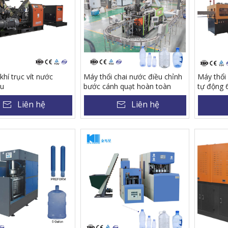
hí trục vít nước
Máy thổi chai nước điều chỉnh
Máy thổi
ầu
bước cánh quạt hoàn toàn
tự động 
bằng điện servo
servo ho
Liên hệ
Liên hệ
9600 chai
500ml.