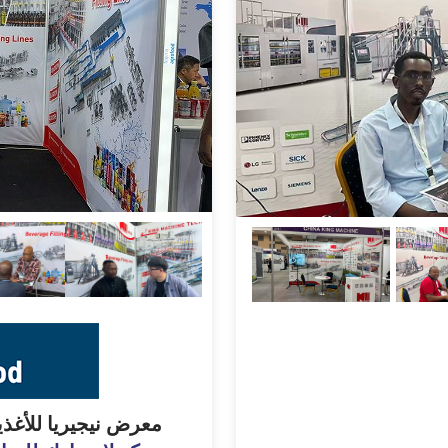
معرض نيجيريا للأغذية ا