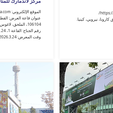
مركز لاندمارك للمن
الموقع الإلكتروني: https://www.agrofood-nigeria.com/
رونا، نيروبي، كينيا.
106104، الملحق، لاغوس، نيجيريا
رقم الجناح: القاعة 1، 1H.24
وقت المعرض: 2026.3.24-26