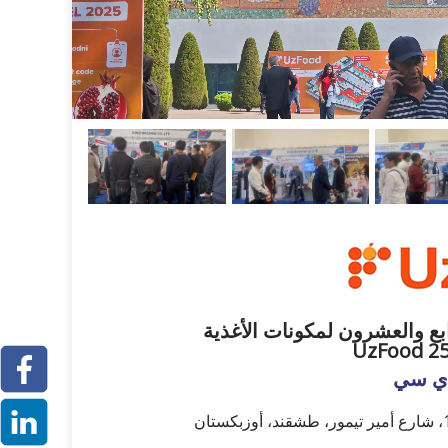
بع والعشرون لمكونات الأغذية
إي سي