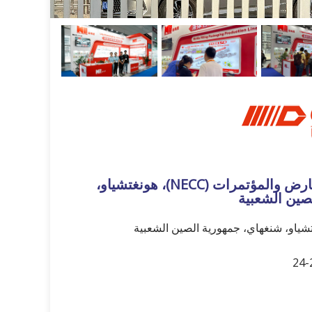
المركز الوطني للمعارض والمؤتمرات (NECC)، هونغتشياو،
صين الشعبية
شياو، شنغهاي، جمهورية الصين الشعبية