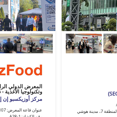
المعرض الدولي الرا
وتكنولوجيا الأغذية - UzFood 25
مركز أوزيكسبو إن 
عنوان قاعة المعرض: 107، شارع أمير تيمور، طشقند، أوزبكستان
عنوان قاعة المعرض:799 نغوين فان لينه باركواي، المنطقة 7، مدينة هوشي
رقم الكشك: 1-A28