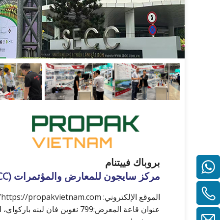
بروباك فييتنام
+ 8619951236807
مركز سايجون للمعارض والمؤتمرات (SECC)
الموقع الإلكتروني: https://propakvietnam.com/
86-19951236807+