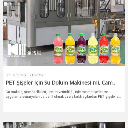
IKC Haberleri | 21.07.2026
PET Şişeler İçin Su Dolum Makinesi mi, Cam
Şişeler İçin mi Daha İyi?
Bu makale, şişe özellikleri, üretim verimliliği, işletme maliyetleri ve
uygulama senaryoları da dahil olmak üzere farklı açılardan PET şişeler ve
cam şişeler için su dolum makinelerini karşılaştırarak, üreticilerin iş
ihtiyaçlarına uygun doğru dolum çözümünü seçmelerine yardımcı olmayı
amaçlamaktadır.