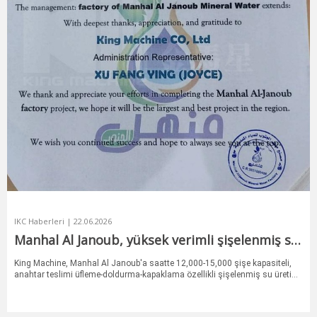
IKC Haberleri | 22.06.2026
Manhal Al Janoub, yüksek verimli şişelenmiş su
üretim hattı kurmak için King Machine ile
ortaklık kurdu.
King Machine, Manhal Al Janoub'a saatte 12,000-15,000 şişe kapasiteli,
anahtar teslimi üfleme-doldurma-kapaklama özellikli şişelenmiş su üretim
hattı teslim ederek verimliliği, kaliteyi ve otomasyonu artırdı.