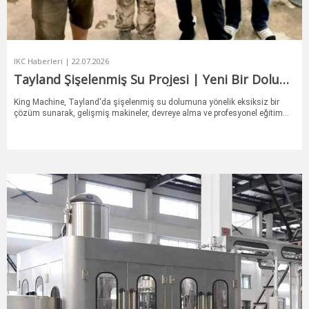
IKC Haberleri | 22.07.2026
Tayland Şişelenmiş Su Projesi | Yeni Bir Dolum
Hattından Daha Fazlası—Üretim ve
Teknolojide Kapsamlı Bir Geliştirme
King Machine, Tayland'da şişelenmiş su dolumuna yönelik eksiksiz bir
çözüm sunarak, gelişmiş makineler, devreye alma ve profesyonel eğitim
yoluyla üretim istikrarını, hijyeni, ekipman güvenilirliğini ve operatör
becerilerini geliştirdi.