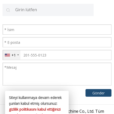
+1
Siteyi kullanmaya devam ederek
şunları kabul etmiş olursunuz:
gizlilik politikasını kabul ettiğinizi
© 2026 Zhangjiagang King Machine Co., Ltd. Tüm