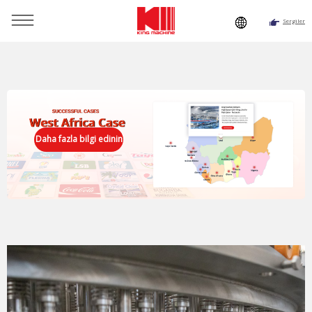
Sergiler
Buradasınız:
Ana Sayfa
»
Kaynak
»
Haberler
Daha fazla bilgi edinin