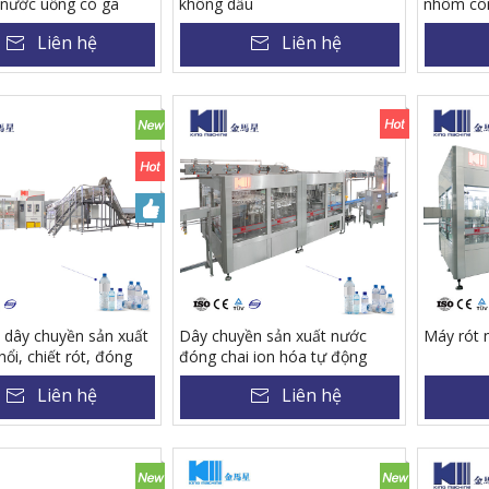
nước uống có ga
không dầu
nhôm côn
chiếc/giờ
Liên hệ
Liên hệ
lượng kế 
năng chiế
p dây chuyền sản xuất
Dây chuyền sản xuất nước
Máy rót 
hổi, chiết rót, đóng
đóng chai ion hóa tự động
 PET 36000 chai/giờ
Liên hệ
Liên hệ