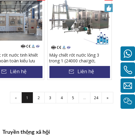
 rót nước tinh khiết
Máy chiết rót nước lỏng 3
hoàn toàn kiểu lưu
trong 1 (24000 chai/giờ,
500ml) CGF60-40-15
Liên hệ
Liên hệ
«
1
2
3
4
5
...
24
»
Truyền thông xã hội