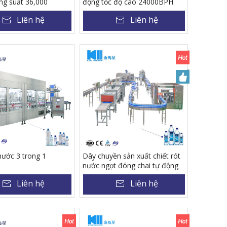
g suất 36,000
động tốc độ cao 24000BPH
, điều khiển bằng lưu
Liên hệ
Liên hệ
hai chế độ, có khả
t rót cả nóng và lạnh.
nước 3 trong 1
Dây chuyền sản xuất chiết rót
nước ngọt đóng chai tự động
hoàn toàn
Liên hệ
Liên hệ