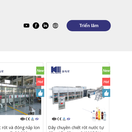
Triển lãm
t rót và đóng nắp lon
Dây chuyền chiết rót nước tự