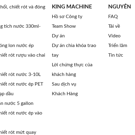
KING MACHINE
NGUYÊN
hổi, chiết rót và đóng
Hồ sơ Công ty
FAQ
g tích nước 330ml-
Team Show
Tải về
Dự án
Video
óng lon nước ép
Dự án chìa khóa trao
Triển lãm
iết rót rượu vào chai
tay
Tin tức
Lời chứng thực của
iết rót nước 3-10L
khách hàng
iết rót nước ép PET
Sau dịch vụ
ạp dầu
Khách Hàng
n nước 5 gallon
iết rót nước ép vào
iết rót mứt quay