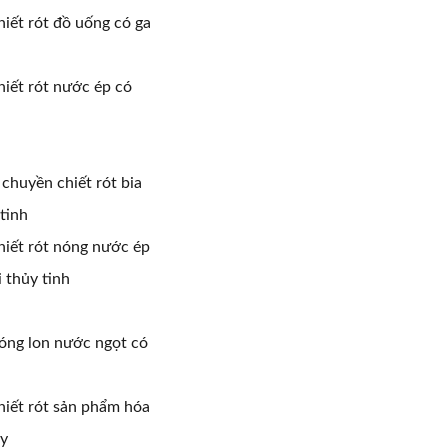
iết rót đồ uống có ga
iết rót nước ép có
 chuyền chiết rót bia
tinh
iết rót nóng nước ép
 thủy tinh
óng lon nước ngọt có
iết rót sản phẩm hóa
ày