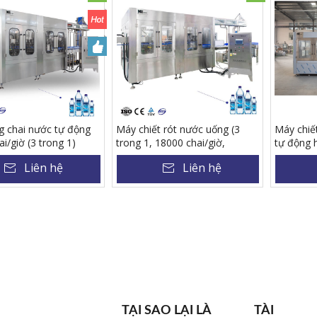
 chai nước tự động
Máy chiết rót nước uống (3
Máy chiết
i/giờ (3 trong 1)
trong 1, 18000 chai/giờ,
tự động 
2-10
500ml) CGF40-40-10
lượng kế
Liên hệ
Liên hệ
TẠI SAO LẠI LÀ
TÀI